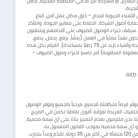
 التقارير، أو مشاركة أبرز ما في المنطقة المحلية، يجعل
جربة.
أشياء الحيوية للنجاح – خلق مكان عمل آمن، اتباع
اية أصول الشركة، الحفاظ على معايير الجودة، والتأكد
 سيقف خبراء الوصول للضيوف على أقدامهم ويتنقلون
 نهجاً عملياً في العمل (ينشَأ، يرفع، يحمل، يدفع،
يسحب، ويضع أشياء لا تتجاوز 50 رطلاً بدون مساعدة وأشياء تزيد عن 75 رطلاً بمساعدة). القيام بكل هذه
معقولة المطلوبة) أمر حاسم لخبراء وصول الضيوف –
ّر فرصاً متكافئة للجميع، مرحباً بالجميع ونوفر الوصول
لخلفيات الفريدة لفِرَقنا. أقوى نقاطنا تكمن في المزيج
ا. نحن ملتزمون بعدم التمييز بناءً على أي سمة محمية،
 أو أي سمة محمية بموجب القانون المعمول به.
فنادق ومنتجعات Luxury Collection، مع أكثر من 120 منشأة في أكثر من 35 دولة، تقدّم وعداً بتجارب