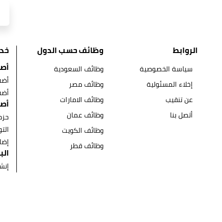
الروابط
وظائف حسب الدول
خد
أصح
سياسة الخصوصية
وظائف السعودية
أضف
إخلاء المسئولية
وظائف مصر
أضف
عن تنقيب
وظائف الامارات
أصح
أتصل بنا
وظائف عمان
حزم
الت
وظائف الكويت
إضا
وظائف قطر
الب
إنش