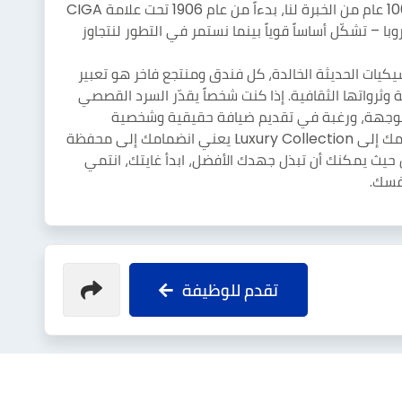
أصلية تستدعي ذكريات دائمة وثمينة. أكثر من 100 عام من الخبرة لنا، بدءاً من عام 1906 تحت علامة CIGA
ا – تشكّل أساساً قوياً بينما نستمر في التطور لنتجاوز
سيكيات الحديثة الخالدة، كل فندق ومنتجع فاخر هو تعبير
وثرواتها الثقافية. إذا كنت شخصاً يقدّر السرد القصصي
الوجهة، ورغبة في تقديم ضيافة حقيقية وشخصية
واستباقية، فندعوكم للانضمام إلى رحلتنا. انضمامك إلى Luxury Collection يعني انضمامك إلى محفظة
 تجارية مع Marriott International. كن حيث يمكنك أن تبذل جهدك الأفضل، ابدأ غايتك، انتمي
فسك.
تقدم للوظيفة