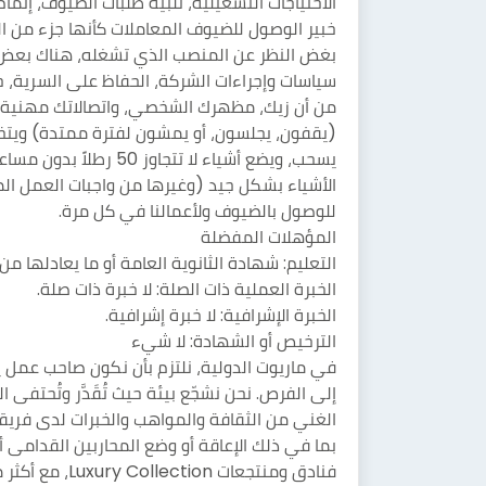
الاحتياجات التشغيلية، تلبية طلبات الضيوف، إتمام
خبير الوصول للضيوف المعاملات كأنها جزء من الت
بغض النظر عن المنصب الذي تشغله، هناك بعض ال
سياسات وإجراءات الشركة، الحفاظ على السرية، حم
من أن زيك، مظهرك الشخصي، واتصالاتك مهنية.
(يقفون، يجلسون، أو يمشون لفترة ممتدة) ويتخذون
الأشياء بشكل جيد (وغيرها من واجبات العمل ال
للوصول بالضيوف ولأعمالنا في كل مرة.
المؤهلات المفضلة
التعليم: شهادة الثانوية العامة أو ما يعادلها من GED.
الخبرة العملية ذات الصلة: لا خبرة ذات صلة.
الخبرة الإشرافية: لا خبرة إشرافية.
الترخيص أو الشهادة: لا شيء
في ماريوت الدولية، نلتزم بأن نكون صاحب عمل يوف
إلى الفرص. نحن نشجّع بيئة حيث تُقَدَّر وتُحتفى ا
الغني من الثقافة والمواهب والخبرات لدى فريقن
بما في ذلك الإعاقة أو وضع المحاربين القدامى