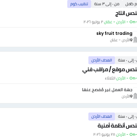
م كامل
من ٠ إلى ٣ سنة
تنقيب.كوم
دس انتاج
أردن - عمّان
·
٢ يوليو ٢٠٢٦
sky fruit trading
الأردن - عمّان
سنة
الهدف الأردن
دس موقع / مراقب فني
- الأردن
·
الثلاثاء
جهة العمل غير مُفصح عنها
الأردن
سنة
الهدف الأردن
دس أنظمة أمنية
- الأردن
·
٢٨ يونيو ٢٠٢٦