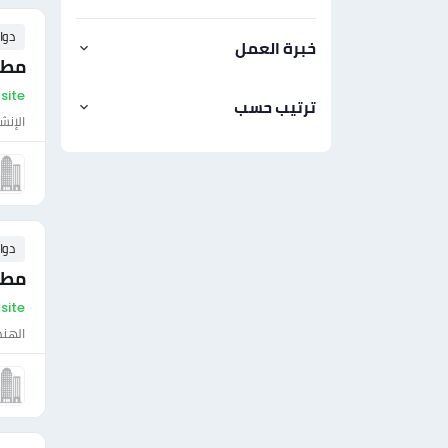
دوا
خبرة العمل
مطل
On-site - ال
ترتيب حسب
الإنش
دوا
مطل
On-site - ال
الهن