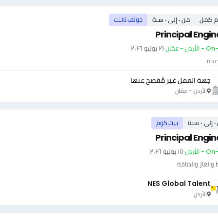
م كامل
من ٠ إلى ٠ سنة
جولف تالنت
Principal Engin
أردن - عمّان
·
٢١ يوليو ٢٠٢٦
دسة
جهة العمل غير مُفصح عنها
الأردن - عمّان
سنة
بيت.كوم
Principal Engin
- الأردن
·
١٥ يوليو ٢٠٢٦
 والغاز والطاقة
NES Global Talent
الأردن