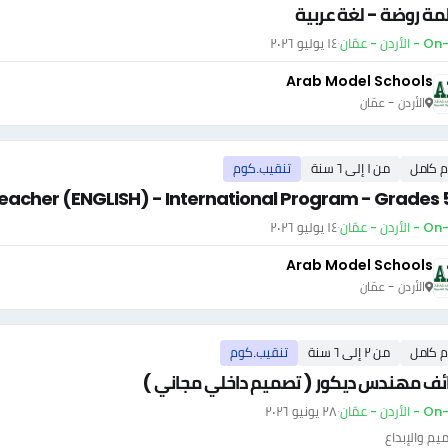
ة روضة - لغة عربية
أردن - عمّان
·
١٤ يوليو ٢٠٢٦
Arab Model Schools
الأردن - عمّان
م كامل
من ١ إلى ٦ سنة
تنقيب.كوم
eacher (ENGLISH) - International Program - Grades 
أردن - عمّان
·
١٤ يوليو ٢٠٢٦
Arab Model Schools
الأردن - عمّان
م كامل
من ٢ إلى ٦ سنة
تنقيب.كوم
ئف مهندس ديكور ( تصميم داخلي مجاني )
أردن - عمّان
·
٢٨ يونيو ٢٠٢٦
يم والإبداع