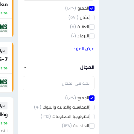
معلم
الجميع
(١٫٠٣٠)
On-site - ال
عمّان
(٥٧١)
العقبة
(٧)
الزرقاء
(٠)
عرض المزيد
دوا
5-7
المجال
On-site - ال
الجميع
(١٫٠٣٠)
دوا
المحاسبة والمالية والبنوك
(٩٠)
وظا
تكنولوجيا المعلومات
(٣٦٤)
On-site - ال
الهندسة
(١٣٨)
التصم