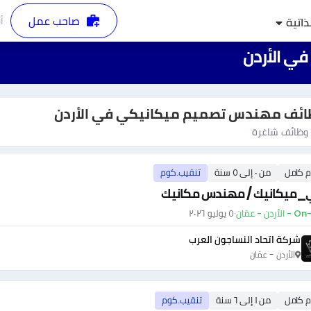
صاحب عمل
أ
ذاتية
ي الأردن
ئف مهندس تصميم ميكانيكي في الأردن
وظائف شاغرة
م كامل
من ٠ إلى ٥ سنة
تنقيب.كوم
_ميكانيك / مهندس مكانيك
أردن - عمّان
·
٥ يوليو ٢٠٢٦
شركة اتحاد النساجون العرب
الأردن - عمّان
م كامل
من ١ إلى ٦ سنة
تنقيب.كوم