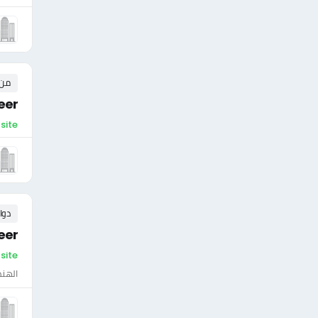
من ٠ إلى ٠ 
eer
On-site 
دوا
eer
On-site - ال
الهن