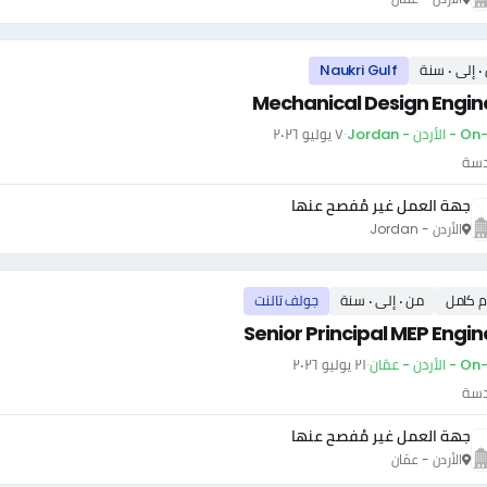
سنة
Naukri Gulf
Mechanical Design Engin
ردن - Jordan
·
٧ يوليو ٢٠٢٦
دسة
جهة العمل غير مُفصح عنها
الأردن - Jordan
م كامل
من ٠ إلى ٠ سنة
جولف تالنت
Senior Principal MEP Engin
أردن - عمّان
·
٢١ يوليو ٢٠٢٦
دسة
جهة العمل غير مُفصح عنها
الأردن - عمّان