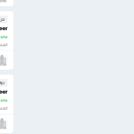
من ٠ إلى ٠ 
eer
On-site - الأ
الهن
دوا
eer
On-site - ال
الهن