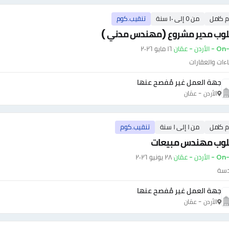
م كامل
من ٥ إلى ١٠ سنة
تنقيب.كوم
وب مدير مشروع (مهندس مدني )
أردن - عمّان
·
١٦ مايو ٢٠٢٦
اءات والعقارات
جهة العمل غير مُفصح عنها
الأردن - عمّان
م كامل
من ١ إلى ١ سنة
تنقيب.كوم
وب مهندس مبيعات
أردن - عمّان
·
٢٨ يونيو ٢٠٢٦
دسة
جهة العمل غير مُفصح عنها
الأردن - عمّان