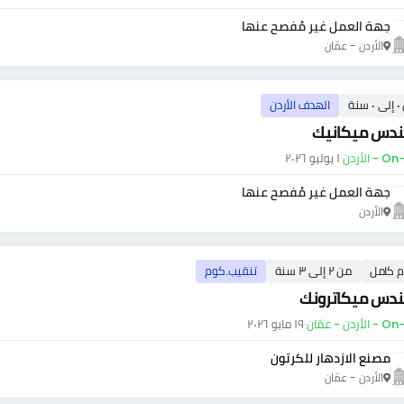
جهة العمل غير مُفصح عنها
الأردن - عمّان
سنة
الهدف الأردن
دس ميكانيك
- الأردن
·
١ يوليو ٢٠٢٦
جهة العمل غير مُفصح عنها
الأردن
م كامل
من ٢ إلى ٣ سنة
تنقيب.كوم
دس ميكاترونك
أردن - عمّان
·
١٩ مايو ٢٠٢٦
مصنع الازدهار للكرتون
الأردن - عمّان