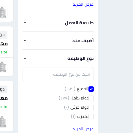
عرض المزيد
طبيعة العمل
من ٠ إلى ٠ 
أضيف منذ
مهن
On-site 
نوع الوظيفة
الجميع
(١٫٠٣٠)
دوا
مهن
دوام كامل
(٤٧٩)
On-site - ال
دوام جزئي
(٠)
متدرب
(١)
عرض المزيد