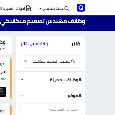
بحث متقدم
أدوات السيرة ال
وظائف مهندس تصميم ميكانيكي ف
وظا
فلتر
إعادة تعيين الفلتر
١٠٣٠
دوا
فني
On-site - ال
الوظائف المميزة
الموقع
دوا