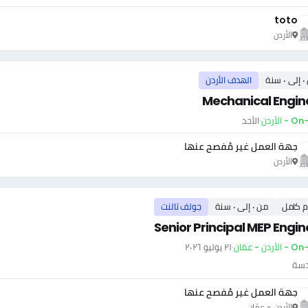
toto
الأردن
سنة
الهدف الأردن
Mechanical Engin
- الأردن
·
الأحد
جهة العمل غير مُفصح عنها
الأردن
م كامل
من ٠ إلى ٠ سنة
جولف تالنت
Senior Principal MEP Engin
أردن - عمّان
·
٢١ يوليو ٢٠٢٦
دسة
جهة العمل غير مُفصح عنها
الأردن - عمّان