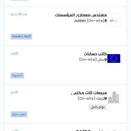
مهندس معماري المؤسسات
منذ 14 ساعة
Jordan
(On-site)
Naukri Gulf
كاتب حسابات
الأمس
عمّان
(On-site)
أخطبوط
مبيعات اثاث مكتبي
الأمس
الزرقاء
(On-site)
دوام كامل
تنقيب.كوم
الأمس