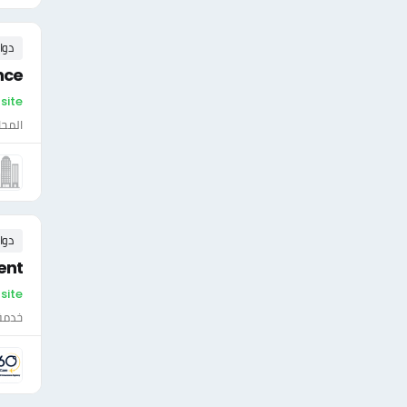
دوا
nce
On-site - ال
المحا
دوا
ent
On-site 
خدمة 