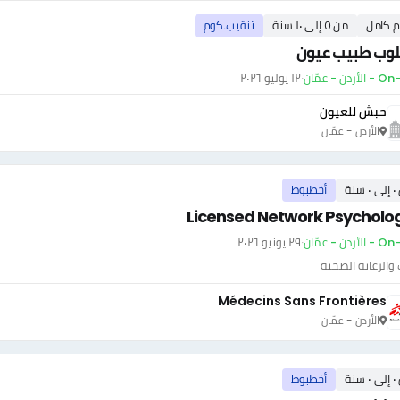
م كامل
من ٥ إلى ١٠ سنة
تنقيب.كوم
وب طبيب عيون
أردن - عمّان
·
١٢ يوليو ٢٠٢٦
حبش للعيون
الأردن - عمّان
سنة
أخطبوط
Licensed Network Psycholog
أردن - عمّان
·
٢٩ يونيو ٢٠٢٦
والرعاية الصحية
Médecins Sans Frontières
الأردن - عمّان
سنة
أخطبوط