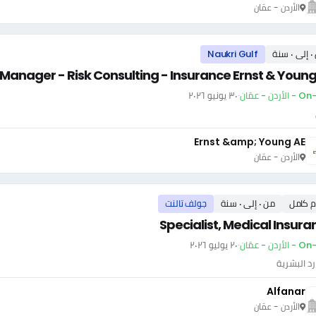
الأردن - عمّان
سنة
Naukri Gulf
Manager - Risk Consulting - Insurance Ernst & Young
أردن - عمّان
·
٣٠ يونيو ٢٠٢٦
Ernst &amp; Young AE
الأردن - عمّان
م كامل
من ٠ إلى ٠ سنة
جولف تالنت
Specialist, Medical Insura
أردن - عمّان
·
٢٠ يوليو ٢٠٢٦
رد البشرية
Alfanar
الأردن - عمّان