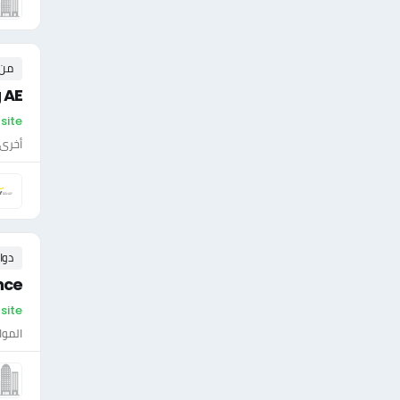
من ٠ إلى ٠ 
 AE
On-site - ال
أخرى
دوا
nce
On-site - ال
الموا