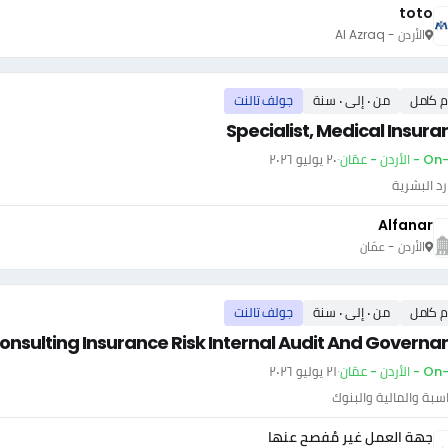
toto
الأردن - Al Azraq
م كامل
من ٠ إلى ٠ سنة
جولف تالنت
Specialist, Medical Insura
أردن - عمّان
·
٢٠ يوليو ٢٠٢٦
رد البشرية
Alfanar
الأردن - عمّان
م كامل
من ٠ إلى ٠ سنة
جولف تالنت
nsulting Insurance Risk Internal Audit And Governa
أردن - عمّان
·
٢١ يوليو ٢٠٢٦
سبة والمالية والبنوك
جهة العمل غير مُفصح عنها