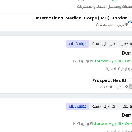
ستيات وسلاسل الإمداد والمشتريات
International Medical Corps (IMC), Jordan
الأردن - Al Zaatari
م كامل
من ٠ إلى ٠ سنة
جولف تالنت
Dent
ردن - Jordan
·
٢١ يوليو ٢٠٢٦
والرعاية الصحية
Prospect Health
الأردن - Jordan
م كامل
من ٠ إلى ٠ سنة
جولف تالنت
Dent
ردن - Jordan
·
٢١ يوليو ٢٠٢٦
والرعاية الصحية