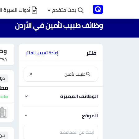
بحث متقدم
أدوات السيرة ال
وظائف طبيب تأمين في الأردن
وظا
فلتر
إعادة تعيين الفلتر
٣٧٨
دوا
مطل
الوظائف المميزة
On-site - ال
الموقع
من ٠ إلى ٠ 