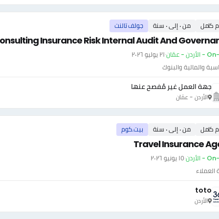
م كامل
من ٠ إلى ٠ سنة
جولف تالنت
nsulting Insurance Risk Internal Audit And Governa
أردن - عمّان
·
٢١ يوليو ٢٠٢٦
سبة والمالية والبنوك
جهة العمل غير مُفصح عنها
الأردن - عمّان
م كامل
من ٠ إلى ٠ سنة
بيت.كوم
Travel Insurance Ag
- الأردن
·
١٥ يونيو ٢٠٢٦
العملاء
toto
الأردن