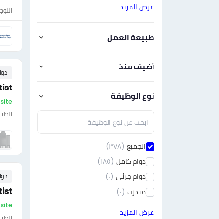
عرض المزيد
اللوج
طبيعة العمل
أضيف منذ
دوا
ist
نوع الوظيفة
On-site - الأ
الطب 
الجميع
(٣٧٨)
دوام كامل
(١٨٥)
دوام جزئي
(٠)
دوا
ist
متدرب
(٠)
On-site - الأ
عرض المزيد
الطب 