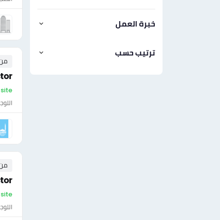
خبرة العمل
ترتيب حسب
من ٠ إلى ٠ 
tor
On-site - ال
اللوج
من ٠ إلى ٠ 
tor
On-site - الأر
اللوج