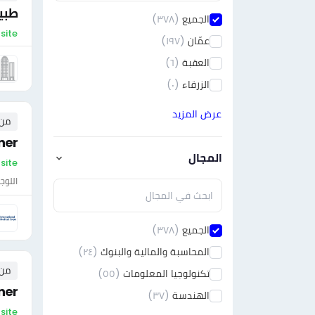
طبي
الجميع
(٣٧٨)
On-site 
عمّان
(١٩٧)
العقبة
(٦)
الزرقاء
(٠)
عرض المزيد
من ٠ إلى ٠ 
ner
المجال
On-site - الأر
اللوج
الجميع
(٣٧٨)
المحاسبة والمالية والبنوك
(٢٤)
من ٠ إلى ٠ 
تكنولوجيا المعلومات
(٥٥)
ner
الهندسة
(٣٧)
On-site - الأرد