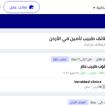
صاحب عمل
أ
ذاتية
ئف طبيب تأمين في الأردن
وظائف شاغرة
م كامل
من ٢ إلى ١٦ سنة
تنقيب.كوم
وب طبيب عام
أردن - عمّان
·
٢٨ مايو ٢٠٢٦
VeraMed clinics
الأردن - عمّان
سنة
الهدف الأردن