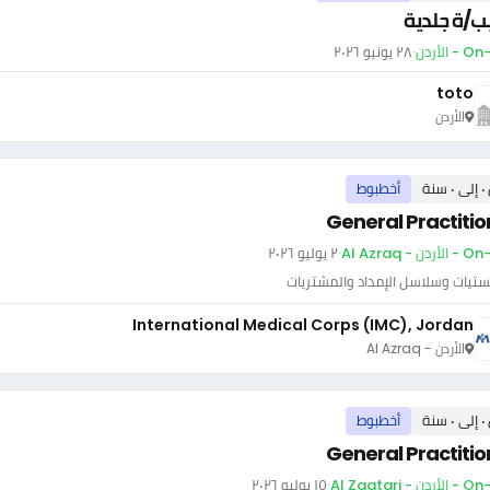
ب/ة جلدية
- الأردن
·
٢٨ يونيو ٢٠٢٦
toto
الأردن
سنة
أخطبوط
General Practitio
دن - Al Azraq
·
٢ يوليو ٢٠٢٦
ستيات وسلاسل الإمداد والمشتريات
International Medical Corps (IMC), Jordan
الأردن - Al Azraq
سنة
أخطبوط
General Practitio
ن - Al Zaatari
·
١٥ يوليو ٢٠٢٦