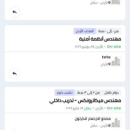
الأردن - عمّان
من ٠ إلى ٠ سنة
الهدف الأردن
مهندس أنظمة أمنية
On-site - الأردن
·
٢٨ يونيو ٢٠٢٦
toto
الأردن
دوام كامل
من ٢ إلى ٣ سنة
تنقيب.كوم
مهندس ميكاترونكس - تدريب داخلي
On-site - الأردن - عمّان
·
١٩ مايو ٢٠٢٦
مصنع الازدهار للكرتون
الأردن - عمّان