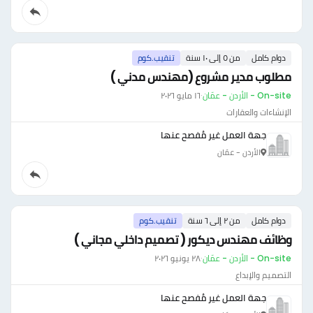
دوام كامل
من ٥ إلى ١٠ سنة
تنقيب.كوم
مطلوب مدير مشروع (مهندس مدني )
On-site - الأردن - عمّان
·
١٦ مايو ٢٠٢٦
الإنشاءات والعقارات
جهة العمل غير مُفصح عنها
الأردن - عمّان
دوام كامل
من ٢ إلى ٦ سنة
تنقيب.كوم
وظائف مهندس ديكور ( تصميم داخلي مجاني )
On-site - الأردن - عمّان
·
٢٨ يونيو ٢٠٢٦
التصميم والإبداع
جهة العمل غير مُفصح عنها