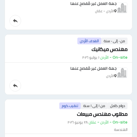
جهة العمل غير مُفصح عنها
الأردن - عمّان
من ٠ إلى ٠ سنة
الهدف الأردن
مهندس ميكانيك
On-site - الأردن
·
١ يوليو ٢٠٢٦
جهة العمل غير مُفصح عنها
الأردن
دوام كامل
من ١ إلى ١ سنة
تنقيب.كوم
مطلوب مهندس مبيعات
On-site - الأردن - عمّان
·
٢٨ يونيو ٢٠٢٦
الهندسة