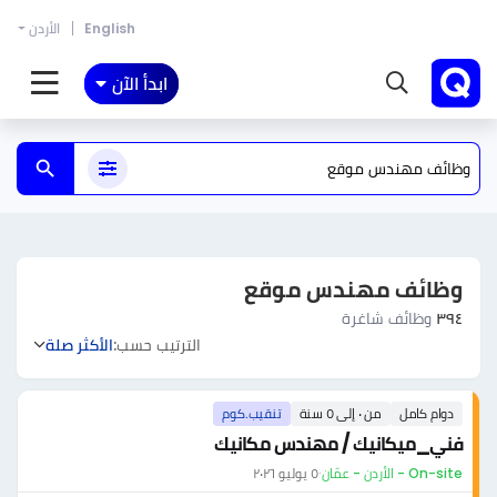
English
الأردن
ابدأ الآن
وظائف مهندس موقع
٣٩٤
وظائف شاغرة
الترتيب حسب:
الأكثر صلة
دوام كامل
من ٠ إلى ٥ سنة
تنقيب.كوم
فني_ميكانيك / مهندس مكانيك
On-site - الأردن - عمّان
·
٥ يوليو ٢٠٢٦