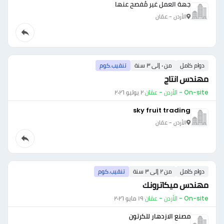
جهة العمل غير مُفصح عنها
الأردن - عمّان
دوام كامل
من ٠ إلى ٣ سنة
تنقيب.كوم
مهندس انتاج
On-site - الأردن - عمّان
·
٢ يوليو ٢٠٢٦
sky fruit trading
الأردن - عمّان
دوام كامل
من ٢ إلى ٣ سنة
تنقيب.كوم
مهندس ميكاترونك
On-site - الأردن - عمّان
·
١٩ مايو ٢٠٢٦
مصنع الازدهار للكرتون