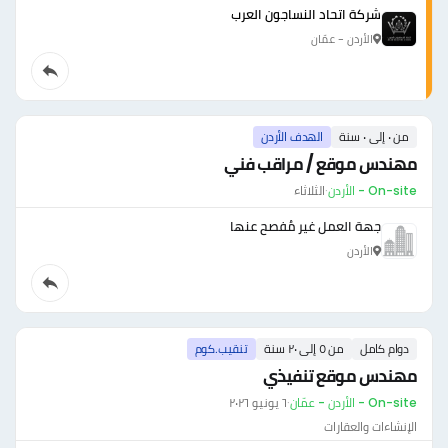
شركة اتحاد النساجون العرب
الأردن - عمّان
من ٠ إلى ٠ سنة
الهدف الأردن
مهندس موقع / مراقب فني
On-site - الأردن
·
الثلاثاء
جهة العمل غير مُفصح عنها
الأردن
دوام كامل
من ٥ إلى ٢٠ سنة
تنقيب.كوم
مهندس موقع تنفيذي
On-site - الأردن - عمّان
·
٦ يونيو ٢٠٢٦
الإنشاءات والعقارات