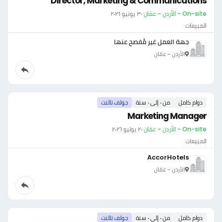
Director, Marketing & Communications
On-site - الأردن - عمّان
·
٣٠ يونيو ٢٠٢٦
المبيعات
جهة العمل غير مُفصح عنها
الأردن - عمّان
دوام كامل
من ٠ إلى ٠ سنة
جولف تالنت
Marketing Manager
On-site - الأردن - عمّان
·
٢٠ يوليو ٢٠٢٦
المبيعات
AccorHotels
الأردن - عمّان
دوام كامل
من ٠ إلى ٠ سنة
جولف تالنت