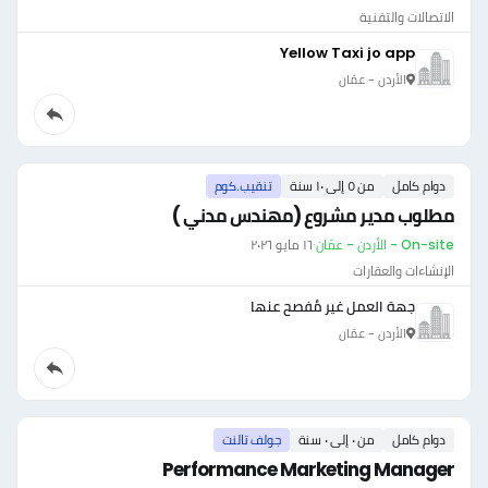
الاتصالات والتقنية
Yellow Taxi jo app
الأردن - عمّان
دوام كامل
من ٥ إلى ١٠ سنة
تنقيب.كوم
مطلوب مدير مشروع (مهندس مدني )
On-site - الأردن - عمّان
·
١٦ مايو ٢٠٢٦
الإنشاءات والعقارات
جهة العمل غير مُفصح عنها
الأردن - عمّان
دوام كامل
من ٠ إلى ٠ سنة
جولف تالنت
Performance Marketing Manager