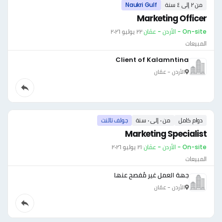
من ٢ إلى ٤ سنة
Naukri Gulf
Marketing Officer
On-site - الأردن - عمّان
·
٢٢ يوليو ٢٠٢٦
المبيعات
Client of Kalamntina
الأردن - عمّان
دوام كامل
من ٠ إلى ٠ سنة
جولف تالنت
Marketing Specialist
On-site - الأردن - عمّان
·
٢١ يوليو ٢٠٢٦
المبيعات
جهة العمل غير مُفصح عنها
الأردن - عمّان