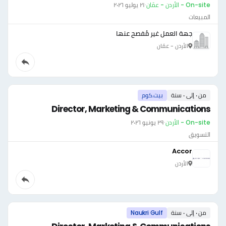
On-site - الأردن - عمّان
·
٢١ يوليو ٢٠٢٦
المبيعات
جهة العمل غير مُفصح عنها
الأردن - عمّان
من ٠ إلى ٠ سنة
بيت.كوم
Director, Marketing & Communications
On-site - الأردن
·
٢٩ يونيو ٢٠٢٦
التسويق
Accor
الأردن
من ٠ إلى ٠ سنة
Naukri Gulf