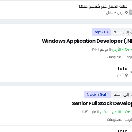
جهة العمل غير مُفصح عنها
الأردن - عمّان
سنة
بيت.كوم
Windows Application Developer (.N
- الأردن
·
١١ يونيو ٢٠٢٦
وجيا المعلومات
toto
الأردن
سنة
Naukri Gulf
Senior Full Stack Develo
أردن - عمّان
·
١١ مايو ٢٠٢٦
وجيا المعلومات
toto