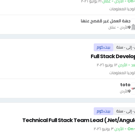
أردن - عمّان
·
٢١ يوليو ٢٠٢٦
وجيا المعلومات
جهة العمل غير مُفصح عنها
الأردن - عمّان
سنة
بيت.كوم
Full Stack Develo
عد - الأردن
·
١٢ يونيو ٢٠٢٦
وجيا المعلومات
toto
الأردن
سنة
بيت.كوم
Technical Full Stack Team Lead (.Net/Angul
- الأردن
·
٣ يونيو ٢٠٢٦