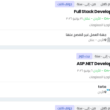
م كامل
من ٠ إلى ٠ سنة
جولف تالنت
Full Stack Develo
أردن - عمّان
·
٢١ يوليو ٢٠٢٦
وجيا المعلومات
جهة العمل غير مُفصح عنها
الأردن - عمّان
سنة
بيت.كوم
ASP.NET Develo
- الأردن
·
٦ يونيو ٢٠٢٦
وجيا المعلومات
toto
الأردن
م كامل
من ٠ إلى ٠ سنة
جولف تالنت