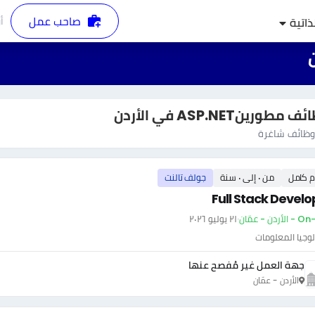
صاحب عمل
أ
ذاتية
 مطورينASP.NET في الأردن
ظائف شاغرة
م كامل
من ٠ إلى ٠ سنة
جولف تالنت
Full Stack Develo
أردن - عمّان
·
٢١ يوليو ٢٠٢٦
وجيا المعلومات
جهة العمل غير مُفصح عنها
الأردن - عمّان