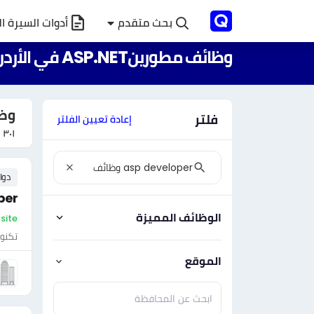
بحث متقدم
أدوات السيرة ال
وظائف مطورينASP.NET في الأردن
وظائف
فلتر
إعادة تعيين الفلتر
٣٠١
و
دوا
per
الوظائف المميزة
On-site - ال
تكنول
الموقع