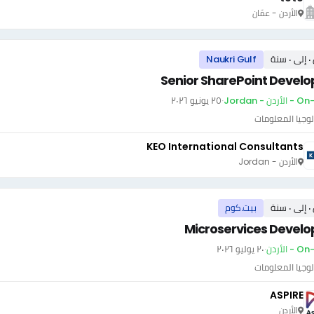
الأردن - عمّان
سنة
Naukri Gulf
Senior SharePoint Develo
ردن - Jordan
·
٢٥ يونيو ٢٠٢٦
وجيا المعلومات
KEO International Consultants
الأردن - Jordan
سنة
بيت.كوم
Microservices Develo
- الأردن
·
٢٠ يوليو ٢٠٢٦
وجيا المعلومات
ASPIRE
الأردن