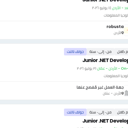
عد - الأردن
·
١٤ يوليو ٢٠٢٦
وجيا المعلومات
robusta
الأردن
م كامل
من ٠ إلى ٠ سنة
جولف تالنت
Junior .NET Develo
أردن - عمّان
·
٢١ يوليو ٢٠٢٦
وجيا المعلومات
جهة العمل غير مُفصح عنها
الأردن - عمّان
م كامل
من ٠ إلى ٠ سنة
جولف تالنت
Junior .NET Develo