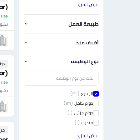
عرض المزيد
ar)
On-site - ال
طبيعة العمل
تكنول
أضيف منذ
نوع الوظيفة
دوا
ar)
On-site - ال
تكنول
الجميع
(٣٠١)
دوام كامل
(١٣١)
دوام جزئي
(٠)
متدرب
(٠)
من ٠ إلى ٠ 
عرض المزيد
per