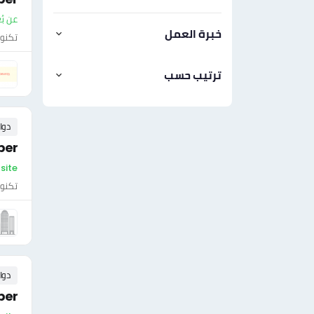
عن بُ
خبرة العمل
تكنول
ترتيب حسب
دوا
per
On-site - ال
تكنول
دوا
per