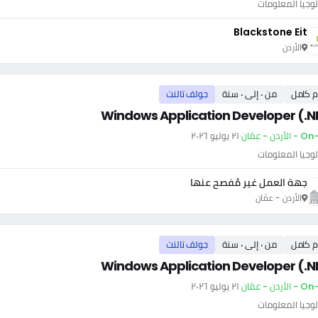
وجيا المعلومات
Blackstone Eit
الأردن
م كامل
من ٠ إلى ٠ سنة
جولف تالنت
Windows Application Developer (.N
أردن - عمّان
·
٢١ يوليو ٢٠٢٦
وجيا المعلومات
جهة العمل غير مُفصح عنها
الأردن - عمّان
م كامل
من ٠ إلى ٠ سنة
جولف تالنت
Windows Application Developer (.N
أردن - عمّان
·
٢١ يوليو ٢٠٢٦
وجيا المعلومات