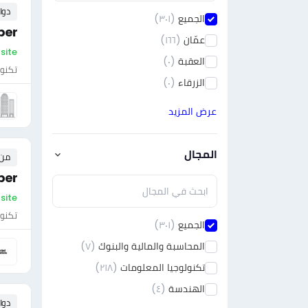
دوا
الجميع
(٣٠١)
per
عمّان
(١٦٦)
On-site - ال
العقبة
(٠)
تكنول
الزرقاء
(٠)
عرض المزيد
المجال
من ٠ إلى ٠ 
per
On-site 
تكنول
الجميع
(٣٠١)
المحاسبة والمالية والبنوك
(٧)
تكنولوجيا المعلومات
(٢١٨)
الهندسة
(٤)
دوا